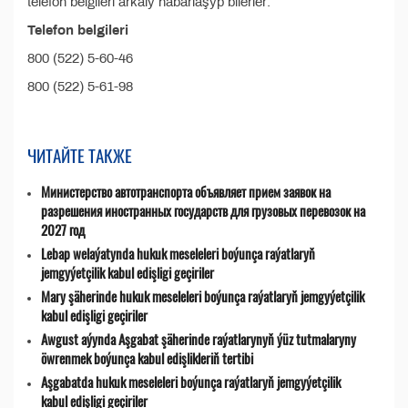
telefon belgileri arkaly habarlaşyp bilerler:
Telefon belgileri
800 (522) 5-60-46
800 (522) 5-61-98
ЧИТАЙТЕ ТАКЖЕ
Министерство автотранспорта объявляет прием заявок на
разрешения иностранных государств для грузовых перевозок на
2027 год
Lebap welaýatynda hukuk meseleleri boýunça raýatlaryň
jemgyýetçilik kabul edişligi geçiriler
Mary şäherinde hukuk meseleleri boýunça raýatlaryň jemgyýetçilik
kabul edişligi geçiriler
Awgust aýynda Aşgabat şäherinde raýatlarynyň ýüz tutmalaryny
öwrenmek boýunça kabul edişlikleriň tertibi
Aşgabatda hukuk meseleleri boýunça raýatlaryň jemgyýetçilik
kabul edişligi geçiriler