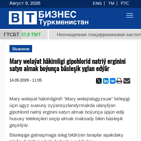
Август 9, 2026
ENG
TM
РУС
Toggl
navig
37,8 ТМТ
1 (кг.)
ГТСБТ
Неочищенная глицирризиновая кислота
Объявления
Mary welaýat häkimligi gipohlorid natriý erginini
satyn almak boýunça bäsleşik yglan edýär
14.05.2026 - 11:05
Mary welaýat häkimliginiň “Mary welaýatagyzsuw” birleşigi
üçin agyz suwuny zyýansyzlandyrmakda ulanylýan
gipohlorid natriý erginini satyn almak boýunça üpjün ediji
hususy telekeçileri seçip almak maksady bilen bäsleşik
geçirilýär.
Bäsleşige gatnaşmaga isleg bildirýän taraplar aşakdaky