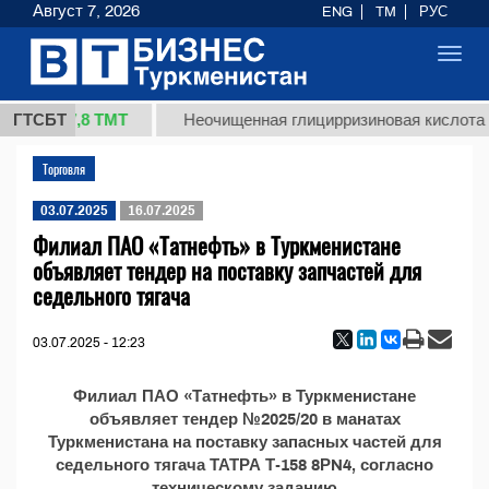
Август 7, 2026
ENG
TM
РУС
Toggl
navig
37,8 ТМТ
(кг.)
ГТСБТ
Неочищенная глицирризиновая кислота с
Торговля
03.07.2025
16.07.2025
Филиал ПАО «Татнефть» в Туркменистане
объявляет тендер на поставку запчастей для
седельного тягача
03.07.2025 - 12:23
Филиал ПАО «Татнефть» в Туркменистане
объявляет тендер №2025/20 в манатах
Туркменистана на поставку запасных частей для
седельного тягача ТАТРА Т-158 8РN4, согласно
техническому заданию