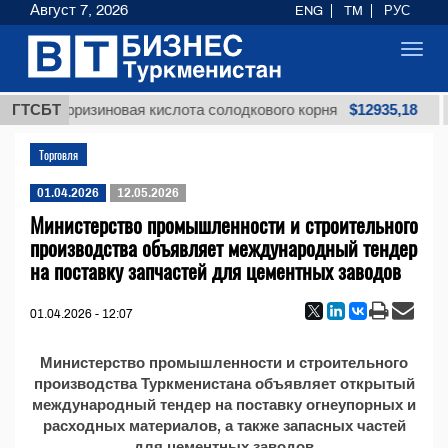
Август 7, 2026
ENG
TM
РУС
Toggl
navig
$12935,18
я глицирризиновая кислота солодкового корня
ГТСБТ
Торговля
01.04.2026
12.05.2026
Министерство промышленности и строительного
производства объявляет международный тендер
на поставку запчастей для цементных заводов
01.04.2026 - 12:07
Министерство промышленности и строительного
производства Туркменистана объявляет открытый
международный тендер на поставку огнеупорных и
расходных материалов, а также запасных частей
для цементных заводов