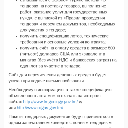
ознакомиться с Законом Туркменистана «О
тендерах на поставку товаров, выполнение
работ, оказание услуг для государственных
нужд», с выпиской из «Правил проведения
тендера» и перечнем документов, необходимых
для участия в тендере;
получить спецификацию лотов, технические
требования и основные условия контракта;
получить счёт на оплату средств в размере 500
(пятьсот) долларов США или эквивалент в
манатах (без учёта НДС и банковских затрат) на
один лот за участие в тендере.
Счёт для перечисления денежных средств будет
указан при подаче письменной заявки.
Необходимую информацию, а также спецификацию
объявленного лота можно скачать на интернет-
сайтах
http://www.tmgeology.gov.tm/
и/
или
http://www.oilgas.gov.tm/
Пакеты тендерных документов будут приниматься в
одном запечатанном конверте с полным тендерным