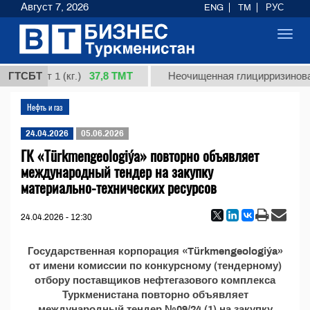
Август 7, 2026
ENG
TM
РУС
Toggl
navig
37,8 ТМТ
я, сорт 1 (кг.)
ГТСБТ
Неочищенная глицирризиновая 
Нефть и газ
24.04.2026
05.06.2026
ГК «Türkmengeologiýa» повторно объявляет
международный тендер на закупку
материально-технических ресурсов
24.04.2026 - 12:30
Государственная корпорация «Türkmengeologiýa»
от имени комиссии по конкурсному (тендерному)
отбору поставщиков нефтегазового комплекса
Туркменистана повторно объявляет
международный тендер №09/24 (1) на закупку