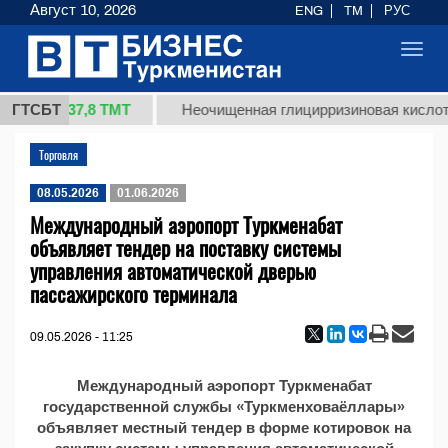
Август 10, 2026
ENG
TM
РУС
Toggl
navig
37,8 ТМТ
1 (кг.)
ГТСБТ
Неочищенная глицирризиновая кислота
Торговля
08.05.2026
01.06.2026
Международный аэропорт Туркменабат
объявляет тендер на поставку системы
управления автоматической дверью
пассажирского терминала
09.05.2026 - 11:25
Международный аэропорт Туркменабат
государственной службы «Туркменховаёллары»
объявляет местный тендер в форме котировок на