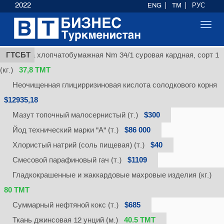
2022
ENG
TM
РУС
Toggl
navig
ГТСБТ
Пряжа хлопчатобумажная Nm 34/1 суровая кардная, сорт 1
37,8 ТМТ
(кг.)
Неочищенная глицирризиновая кислота солодкового корня
$12935,18
$300
Мазут топочный малосернистый (т.)
$86 000
Йод технический марки "А" (т.)
$40
Хлористый натрий (соль пищевая) (т.)
$1109
Смесовой парафиновый гач (т.)
Гладкокрашенные и жаккардовые махровые изделия (кг.)
80 ТМТ
$685
Суммарный нефтяной кокс (т.)
40.5 ТМТ
Ткань джинсовая 12 унций (м.)