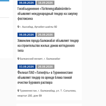
06.08.2026
16.09.2026
Гособъединение «Türkmengallaönümleri»
объявляет международный тендер на закупку
фостоксина
г. Ашхабад, Арчабил шаёлы 92
06.08.2026
26.08.2026
Хякимлик города Балканабат объявляет тендер
на строительство жилых домов коттеджного
типа
Балканский велаят, г. Балканабат
03.08.2026
28.08.2026
Филиал ПАО «Татнефть» в Туркменистане
объявляет тендер по аренде блока тонкой
очистки бурового раствора
Туркменистан, г. Балканабад, ул. Т. Сатылова,
квартал 150, дом 59