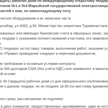
дцать) рабочих дней по международному открытому тендер
локов №1 и №3 Марыйской государственной электростанци
 частей к ним, по нижеследующему лоту
ческое оборудование и их запасные части
Ашхабад, ул.2022, д.55, Министерство энергетики Туркменистана
рированных или имеющих банковские счета в офшорных зонах, за
 тендере с указанием полного названия участника, его правовог
;
О тендерах на поставку товаров, выполнение работ, оказание у
из «Правил проведения тендера» и перечнем документов,
е требования и основные условия контракта;
ере 500 долларов США (без учёта НДС) или эквивалент в маната
ой основе.
 30 (тридцати) рабочих дней со дня официального опубликован
 о данном тендере, но не позднее 16.00 (по местному времени) 
го срока, рассмотрению не подлежат.
в двух конвертах, предоставленных одновременно, один из кот