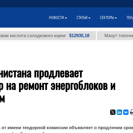
НОВОСТИ
СТАТЬИ
СЕКТОРЫ
ТЕН
$12935,18
кислота солодкового корня
Мазут топочный ма
нистана продлевает
 на ремонт энергоблоков и
им
а от имени тендерной комиссии объявляет о продлении сро