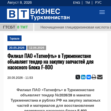
Август 8, 2026
ENG
TM
РУС
Toggl
navig
37,8 ТМТ
кг.)
ГТСБТ
Неочищенная глицирризиновая кислота со
Торговля
20.05.2026
12.06.2026
Филиал ПАО «Татнефть» в Туркменистане
объявляет тендер на закупку запчастей для
насосного блока F-800
20.05.2026 - 11:53
Филиал ПАО «Татнефть» в Туркменистане
объявляет тендер №2026/28 в манатах
Туркменистана и рублях РФ на закупку запасных
частей и материалов для восстановления
резервного насосного блока F-800