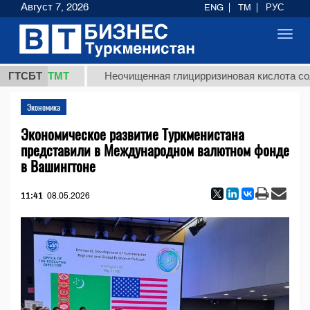
Август 7, 2026
ENG
TM
РУС
Toggl
navig
37,8 ТМТ
ГТСБТ
Неочищенная глицирризиновая кислота солодко
Экономика
Экономическое развитие Туркменистана
представили в Международном валютном фонде
в Вашингтоне
11:41
08.05.2026