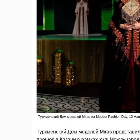
Туркменский Дом моделей Miras на Modest Fashion Day, 13 мая,
Туркменский Дом моделей Miras представил
прошел в Казани в рамках XVII Междунаро