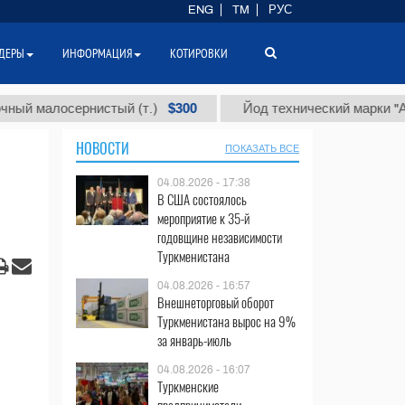
ENG
TM
РУС
ДЕРЫ
ИНФОРМАЦИЯ
КОТИРОВКИ
$300
$
алосернистый (т.)
Йод технический марки "А" (т.)
НОВОСТИ
ПОКАЗАТЬ ВСЕ
04.08.2026 - 17:38
В США состоялось
мероприятие к 35-й
годовщине независимости
Туркменистана
04.08.2026 - 16:57
Внешнеторговый оборот
Туркменистана вырос на 9%
за январь-июль
04.08.2026 - 16:07
Туркменские