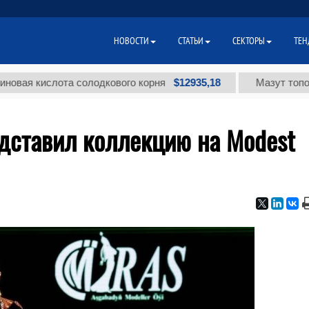
НОВОСТИ
СТАТЬИ
СЕКТОРЫ
ТЕН
$12935,18
кислота солодкового корня
Мазут топочный м
едставил коллекцию на Modest