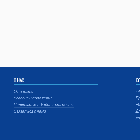
О НАС
К
in
О проекте
Пр
Условия и положения
+9
Политика конфиденциальности
Дл
Связаться с нами
pr