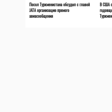
Посол Туркменистана обсудил с главой
В США с
JATA организацию прямого
годовщ
авиасообщения
Туркмен