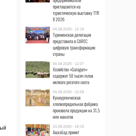
предприниматели
приглашаются на
туристическую выставку TTR
II 2026
04.08.2026 - 12:18
Туркменская делегация
представила в CAREC
цифровую трансформацию
страны
04.08.2026 - 12:07
Хозяйство «Garagum»
содержит 58 тысяч голов
мелкого рогатого скота
04.08.2026 - 10:28
Куняургенческая
хлопкопрядильная фабрика
произвела продукции на 31,5
млн манатов
03.08.2026 - 16:15
рый
Ашхабад примет