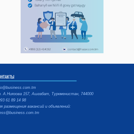
ОНТАКТЫ
fo@business.com.tm
. А.Ниязова 157, Ашгабат, Туркменистан, 744000
93 61 89 14 98
я размещения вакансий и объявлений:
ess@business.com.tm