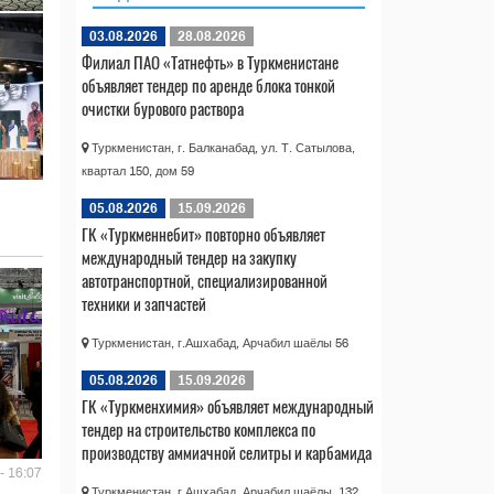
03.08.2026
28.08.2026
Филиал ПАО «Татнефть» в Туркменистане
объявляет тендер по аренде блока тонкой
очистки бурового раствора
Туркменистан, г. Балканабад, ул. Т. Сатылова,
квартал 150, дом 59
05.08.2026
15.09.2026
ГК «Туркменнебит» повторно объявляет
международный тендер на закупку
автотранспортной, специализированной
техники и запчастей
Туркменистан, г.Ашхабад, Арчабил шаёлы 56
05.08.2026
15.09.2026
ГК «Туркменхимия» объявляет международный
тендер на строительство комплекса по
производству аммиачной селитры и карбамида
- 16:07
Туркменистан, г.Ашхабад, Арчабил шаёлы, 132