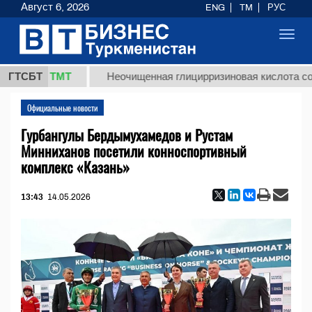
Август 6, 2026
ENG
TM
РУС
Toggl
navig
7,8 ТМТ
ГТСБТ
Неочищенная глицирризиновая кислота солодко
Официальные новости
Гурбангулы Бердымухамедов и Рустам
Минниханов посетили конноспортивный
комплекс «Казань»
13:43
14.05.2026