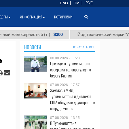
ENG
TM
РУС
ДЕРЫ
ИНФОРМАЦИЯ
КОТИРОВКИ
$300
алосернистый (т.)
Йод технический марки "А" (т.)
НОВОСТИ
ПОКАЗАТЬ ВСЕ
ь
08.08.2026 - 11:23
Президент Туркменистана
совершил велопрогулку по
берегу Каспия
07.08.2026 - 17:57
Замглавы МИД
Туркменистана и дипломат
США обсудили двустороннее
сотрудничество
07.08.2026 - 13:45
В Туркменистане