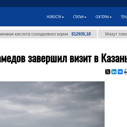
НОВОСТИ
СТАТЬИ
СЕКТОРЫ
ТЕН
$12935,18
кислота солодкового корня
Мазут топочный м
медов завершил визит в Казан