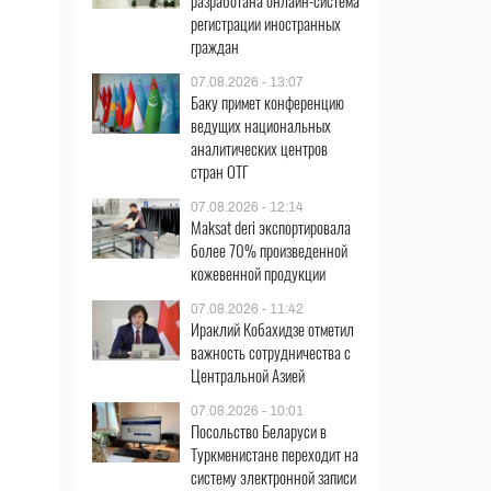
разработана онлайн-система
регистрации иностранных
граждан
07.08.2026 - 13:07
Баку примет конференцию
ведущих национальных
аналитических центров
стран ОТГ
07.08.2026 - 12:14
Maksat deri экспортировала
более 70% произведенной
кожевенной продукции
07.08.2026 - 11:42
Ираклий Кобахидзе отметил
важность сотрудничества с
Центральной Азией
07.08.2026 - 10:01
Посольство Беларуси в
Туркменистане переходит на
систему электронной записи