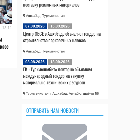
поставку рекламных материалов
Ашхабад, Туркменистан
07.08.2026
15.09.2026
- 13:11
Центр ОБСЕ в Ашхабаде объявляет тендер на
ы
строительство парковочных навесов
казе
Ашхабад, Туркменистан
08.08.2026
18.09.2026
ГК «Туркменнебит» повторно объявляет
международный тендер на закупку
материально-технических ресурсов
Туркменистан, г.Ашхабад, Арчабил шаёлы 56
ОТПРАВИТЬ НАМ НОВОСТИ