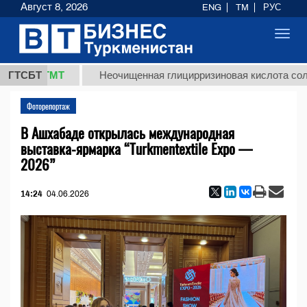
Август 8, 2026
ENG
TM
РУС
Toggl
navig
8 ТМТ
ГТСБТ
Неочищенная глицирризиновая кислота солодковог
Фоторепортаж
В Ашхабаде открылась международная
выставка-ярмарка “Turkmentextile Expo —
2026”
14:24
04.06.2026