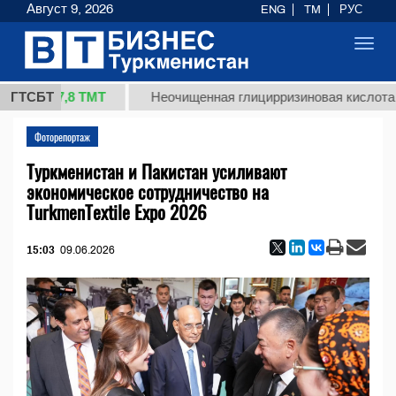
Август 9, 2026
ENG
TM
РУС
Toggl
navig
37,8 ТМТ
.)
ГТСБТ
Неочищенная глицирризиновая кислота соло
Фоторепортаж
Туркменистан и Пакистан усиливают
экономическое сотрудничество на
TurkmenTextile Expo 2026
15:03
09.06.2026