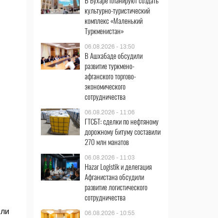
В Бухаре планируют создать
культурно-туристический
комплекс «Маленький
Туркменистан»
06.08.2026 - 13:50
В Ашхабаде обсудили
развитие туркмено-
афганского торгово-
экономического
сотрудничества
06.08.2026 - 11:06
ГТСБТ: сделки по нефтяному
дорожному битуму составили
270 млн манатов
06.08.2026 - 11:03
Hazar Logistik и делегация
Афганистана обсудили
развитие логистического
сотрудничества
или
06.08.2026 - 10:55