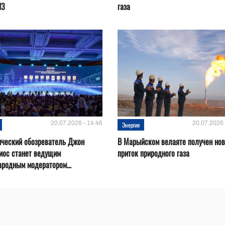
ПЗ
газа
20.07.2026 - 14:46
20.07.2026 
Энергия
ический обозреватель Джон
В Марыйском велаяте получен но
иос станет ведущим
приток природного газа
родным модератором...