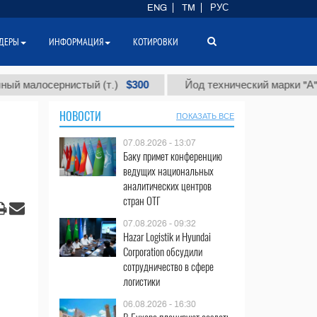
ENG
TM
РУС
ДЕРЫ
ИНФОРМАЦИЯ
КОТИРОВКИ
$300
$8
осернистый (т.)
Йод технический марки "А" (т.)
НОВОСТИ
ПОКАЗАТЬ ВСЕ
07.08.2026 - 13:07
Баку примет конференцию
ведущих национальных
аналитических центров
стран ОТГ
07.08.2026 - 09:32
Hazar Logistik и Hyundai
Corporation обсудили
сотрудничество в сфере
логистики
06.08.2026 - 16:30