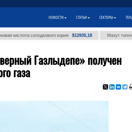
НОВОСТИ
СТАТЬИ
СЕКТОРЫ
ТЕН
$12935,18
слота солодкового корня
Мазут топочный мал
верный Газлыдепе» получен
го газа