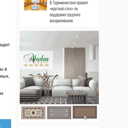
В Туркменистане прошёл
«круглый стол» по
поддержке грудного
вскармливания
общил
ы в
ных,
ах