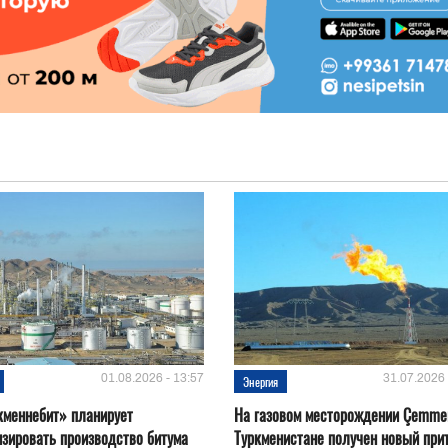
01.08.2026 - 13:57
31.07.2026 
Энергия
кменнебит» планирует
На газовом месторождении Çemmer
зировать производство битума
Туркменистане получен новый при