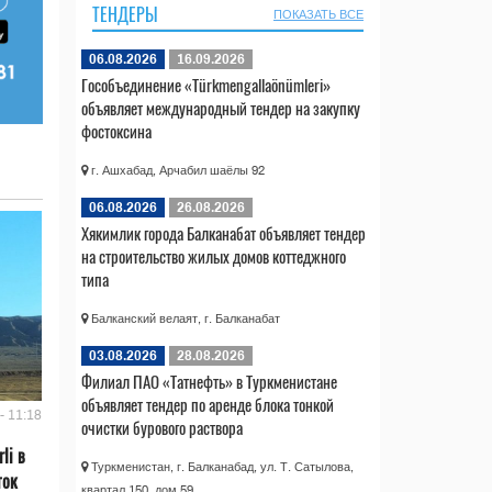
ТЕНДЕРЫ
ПОКАЗАТЬ ВСЕ
06.08.2026
16.09.2026
Гособъединение «Türkmengallaönümleri»
объявляет международный тендер на закупку
фостоксина
г. Ашхабад, Арчабил шаёлы 92
06.08.2026
26.08.2026
Хякимлик города Балканабат объявляет тендер
на строительство жилых домов коттеджного
типа
Балканский велаят, г. Балканабат
03.08.2026
28.08.2026
Филиал ПАО «Татнефть» в Туркменистане
объявляет тендер по аренде блока тонкой
- 11:18
очистки бурового раствора
li в
Туркменистан, г. Балканабад, ул. Т. Сатылова,
ток
квартал 150, дом 59