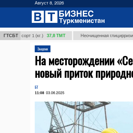
Август 8, 2026
37,8 ТМТ
 сорт 1 (кг.)
ГТСБТ
Неочищенная глицирризиновая ки
Энергия
На месторождении «Се
новый приток природно
БТ
11:08
03.06.2025