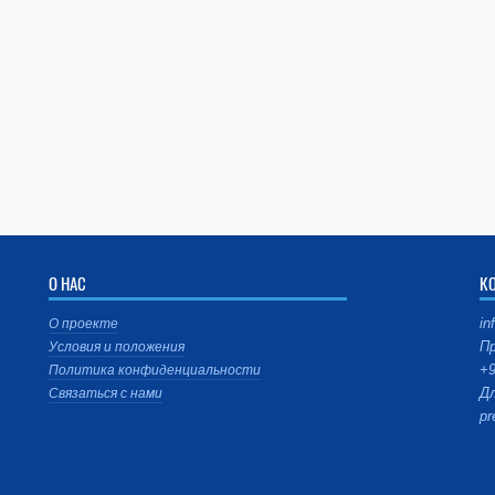
О НАС
К
in
О проекте
Пр
Условия и положения
+9
Политика конфиденциальности
Дл
Связаться с нами
pr