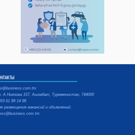
ОНТАКТЫ
fo@business.com.tm
. А.Ниязова 157, Ашгабат, Туркменистан, 744000
93 61 89 14 98
я размещения вакансий и объявлений:
ess@business.com.tm