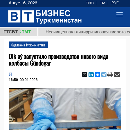
Август 6, 2026
ENG
TM
РУС
Toggl
navig
7,8 ТМТ
ГТСБТ
Неочищенная глицирризиновая кислота солодков
Сделано в Туркменистане
Dik aý запустило производство нового вида
колбасы Gündogar
БТ
16:50
09.01.2026