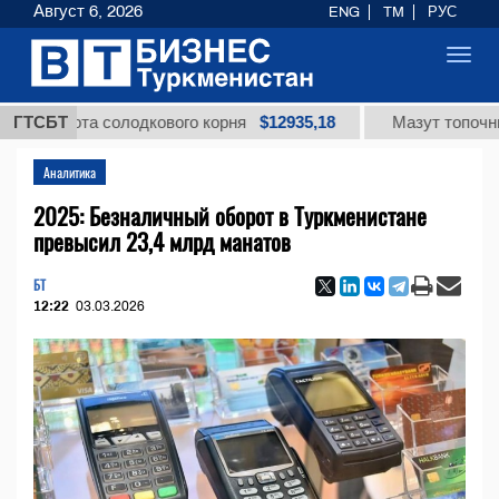
Август 6, 2026
ENG
TM
РУС
Toggl
navig
$12935,18
слота солодкового корня
ГТСБТ
Мазут топочный мал
Аналитика
2025: Безналичный оборот в Туркменистане
превысил 23,4 млрд манатов
БТ
12:22
03.03.2026