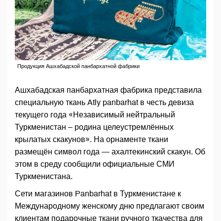
Продукция Ашхабадской панбархатной фабрики
Ашхабадская панбархатная фабрика представила
специальную ткань Atly panbarhat в честь девиза
текущего года «Независимый нейтральный
Туркменистан – родина целеустремлённых
крылатых скакунов». На орнаменте ткани
размещён символ года — ахалтекинский скакун. Об
этом в среду сообщили официальные СМИ
Туркменистана.
Сети магазинов Panbarhat в Туркменистане к
Международному женскому дню предлагают своим
клиентам подарочные ткани ручного ткачества для