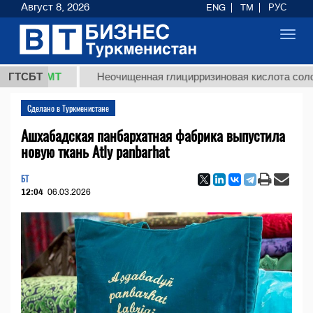
Август 8, 2026
ENG
TM
РУС
Toggl
navig
8 ТМТ
ГТСБТ
Неочищенная глицирризиновая кислота солодковог
Сделано в Туркменистане
Ашхабадская панбархатная фабрика выпустила
новую ткань Atly panbarhat
БТ
12:04
06.03.2026