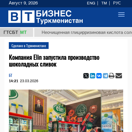
Август 9, 2026
ENG
TM
РУС
Toggl
navig
8 ТМТ
ГТСБТ
Неочищенная глицирризиновая кислота солодковог
Сделано в Туркменистане
Компания Elin запустила производство
шоколадных сливок
БТ
14:21
23.03.2026