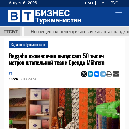
Август 6, 2026
ENG
TM
РУС
Toggl
navig
МТ
ГТСБТ
Неочищенная глицирризиновая кислота солодкового 
Сделано в Туркменистане
Begşaha ежемесячно выпускает 50 тысяч
метров штапельной ткани бренда Mährem
БТ
13:24
30.03.2026