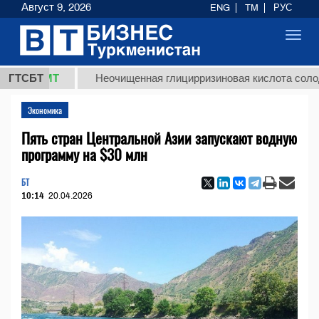
Август 9, 2026
ENG
TM
РУС
Toggl
navig
 ТМТ
ГТСБТ
Неочищенная глицирризиновая кислота солодкового
Экономика
Пять стран Центральной Азии запускают водную
программу на $30 млн
БТ
10:14
20.04.2026