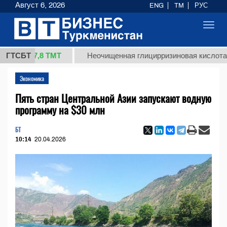
Август 6, 2026
ENG
TM
РУС
Toggl
navig
37,8 ТМТ
ГТСБТ
Неочищенная глицирризиновая кислота солодк
Экономика
Пять стран Центральной Азии запускают водную
программу на $30 млн
БТ
10:14
20.04.2026