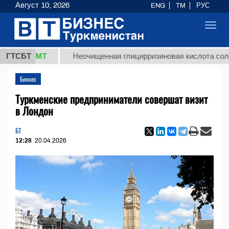
Август 10, 2026
ENG
TM
РУС
Toggl
navig
,8 ТМТ
ГТСБТ
Неочищенная глицирризиновая кислота солодково
Бизнес
Туркменские предприниматели совершат визит
в Лондон
БТ
12:28
20.04.2026