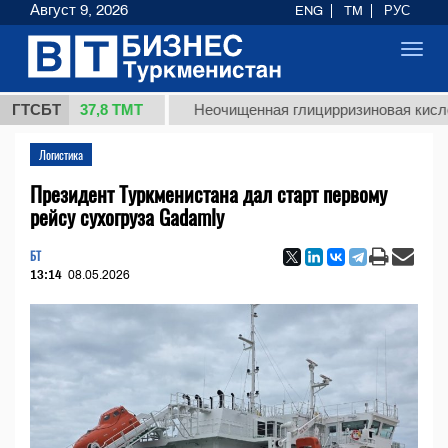
Август 9, 2026
ENG
TM
РУС
Toggl
navig
37,8 ТМТ
.)
ГТСБТ
Неочищенная глицирризиновая кислота сол
Логистика
Президент Туркменистана дал старт первому
рейсу сухогруза Gadamly
БТ
13:14
08.05.2026