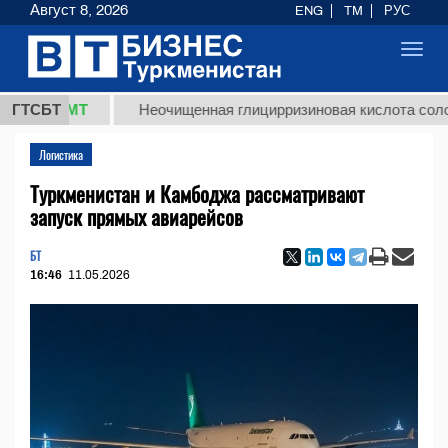
Август 8, 2026
ENG
TM
РУС
Toggl
navig
8 ТМТ
ГТСБТ
Неочищенная глицирризиновая кислота солодковог
Логистика
Туркменистан и Камбоджа рассматривают
запуск прямых авиарейсов
БТ
16:46
11.05.2026