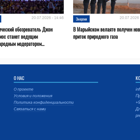
20.07.2026 - 14:46
20.07.2026 
Энергия
ический обозреватель Джон
В Марыйском велаяте получен но
иос станет ведущим
приток природного газа
родным модератором...
О НАС
К
in
О проекте
Пр
Условия и положения
+9
Политика конфиденциальности
Дл
Связаться с нами
pr