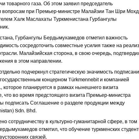
 товарного газа. Об этом заявил председатель
им вопросам при Премьер-министре Малайзии Тан Шри Мохд
ателем Халк Маслахаты Туркменистана Гурбангулы
ник.
тана, Гурбангулы Бердымухамедов отметил важность
димость сосредоточить совместные усилия также на реали
отрасли. Малайзийская сторона, в свою очередь, подтверди
жения в этом направлении.
отдельно подчеркнул стратегическую значимость подписан
 государственным концерном Türkmennebit и компанией
., которое планируется в рамках нынешнего визита
, что во время предстоящего визита Премьер-министра
ы подписать Соглашение о разделе продукции между
stan) Sdn. Bhd.
но сотрудничеству в культурно-гуманитарной сфере, в том
Бердымухамедов отметил, что обучение туркменских студент
вусторонних связей.