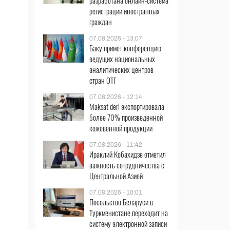
разработана онлайн-система
регистрации иностранных
граждан
07.08.2026 - 13:07
Баку примет конференцию
ведущих национальных
аналитических центров
стран ОТГ
07.08.2026 - 12:14
Maksat deri экспортировала
более 70% произведенной
кожевенной продукции
07.08.2026 - 11:42
Ираклий Кобахидзе отметил
важность сотрудничества с
Центральной Азией
07.08.2026 - 10:01
Посольство Беларуси в
Туркменистане переходит на
систему электронной записи