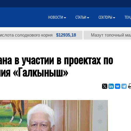
НОВОСТИ
СТАТЬИ
СЕКТОРЫ
ТЕН
$12935,18
солодкового корня
Мазут топочный малосернис
на в участии в проектах по
ния «Галкыныш»