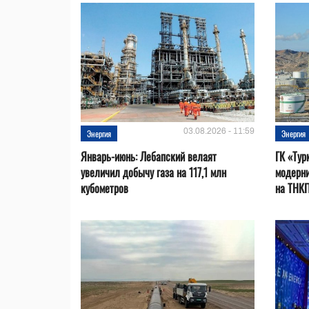
03.08.2026 - 11:59
Энергия
Энергия
Январь-июнь: Лебапский велаят
ГК «Тур
увеличил добычу газа на 117,1 млн
модерни
кубометров
на ТНК