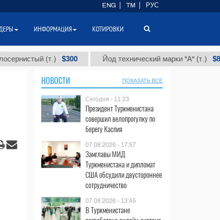
ENG
TM
РУС
ДЕРЫ
ИНФОРМАЦИЯ
КОТИРОВКИ
$300
$86 000
тый (т.)
Йод технический марки "А" (т.)
НОВОСТИ
ПОКАЗАТЬ ВСЕ
Сегодня - 11:23
Президент Туркменистана
совершил велопрогулку по
берегу Каспия
07.08.2026 - 17:57
Замглавы МИД
Туркменистана и дипломат
США обсудили двустороннее
сотрудничество
07.08.2026 - 13:45
В Туркменистане