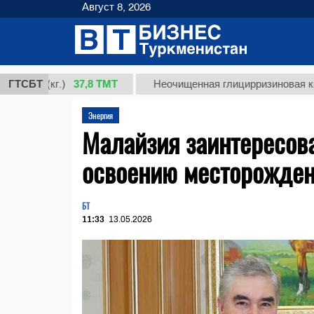
Август 8, 2026
37,8 ТМТ
 (кг.)
ГТСБТ
Неочищенная глицирризиновая кислота 
Энергия
Малайзия заинтересова
освоению месторожде
БТ
11:33
13.05.2026