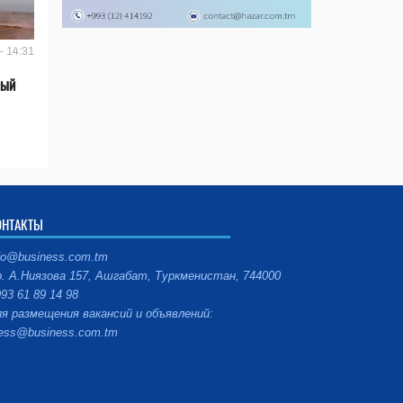
- 14:31
вый
ОНТАКТЫ
fo@business.com.tm
. А.Ниязова 157, Ашгабат, Туркменистан, 744000
93 61 89 14 98
я размещения вакансий и объявлений:
ess@business.com.tm