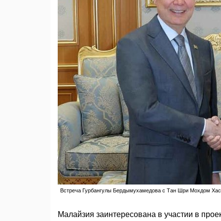
Встреча Гурбангулы Бердымухамедова с Тан Шри Мохдом Хасс
Малайзия заинтересована в участии в прое