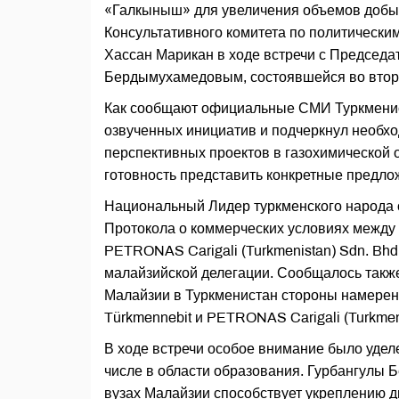
«Галкыныш» для увеличения объемов добычи
Консультативного комитета по политическ
Хассан Марикан в ходе встречи с Председ
Бердымухамедовым, состоявшейся во втор
Как сообщают официальные СМИ Туркменис
озвученных инициатив и подчеркнул необхо
перспективных проектов в газохимической 
готовность представить конкретные предло
Национальный Лидер туркменского народа 
Протокола о коммерческих условиях между
PETRONAS Carigali (Turkmenistan) Sdn. Bhd
малайзийской делегации. Сообщалось также
Малайзии в Туркменистан стороны намерен
Türkmennebit и PETRONAS Carigali (Turkmeni
В ходе встречи особое внимание было уделе
числе в области образования. Гурбангулы 
вузах Малайзии способствует укреплению д