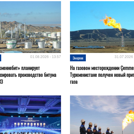
01.08.2026 - 13:57
31.07.2026 
Энергия
кменнебит» планирует
На газовом месторождении Çemmer
зировать производство битума
Туркменистане получен новый при
ПЗ
газа