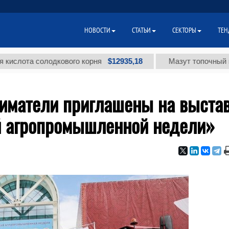
НОВОСТИ
СТАТЬИ
СЕКТОРЫ
ТЕН
$12935,18
а солодкового корня
Мазут топочный малосер
иматели приглашены на выста
й агропромышленной недели»