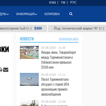
ENG
TM
РУС
ДЕРЫ
ИНФОРМАЦИЯ
КОТИРОВКИ
$300
$86 00
нистый (т.)
Йод технический марки "А" (т.)
НОВОСТИ
ПОКАЗАТЬ ВСЕ
вки
05.08.2026 - 14:35
Январь-июнь: Товарооборот
между Туркменистаном и
Узбекистаном превысил
$598 млн
05.08.2026 - 11:11
Посол Туркменистана
обсудил с главой JATA
организацию прямого
авиасообщения
05.08.2026 - 11:09