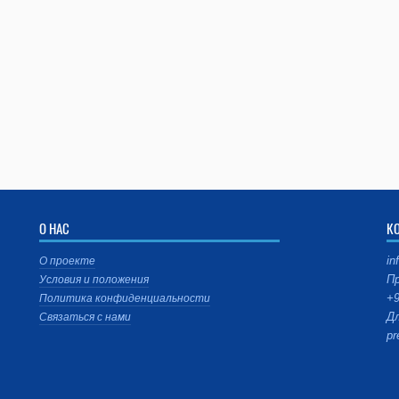
О НАС
К
in
О проекте
Пр
Условия и положения
+9
Политика конфиденциальности
Дл
Связаться с нами
pr