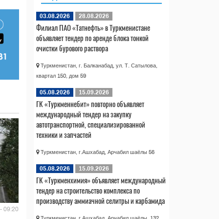
03.08.2026
28.08.2026
Филиал ПАО «Татнефть» в Туркменистане
объявляет тендер по аренде блока тонкой
очистки бурового раствора
Туркменистан, г. Балканабад, ул. Т. Сатылова,
квартал 150, дом 59
05.08.2026
15.09.2026
ГК «Туркменнебит» повторно объявляет
международный тендер на закупку
автотранспортной, специализированной
техники и запчастей
Туркменистан, г.Ашхабад, Арчабил шаёлы 56
05.08.2026
15.09.2026
ГК «Туркменхимия» объявляет международный
тендер на строительство комплекса по
производству аммиачной селитры и карбамида
- 09:20
Туркменистан, г.Ашхабад, Арчабил шаёлы, 132