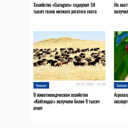
Хозяйство «Garagum» содержит 58
На паст
тысяч голов мелкого рогатого скота
получи
23.07.2026 - 10:35
Сельхоз
Сельхоз
В животноводческом хозяйстве
Агрохол
«Койтендаг» получили более 8 тысяч
экспорт
ягнят