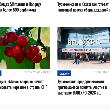
бищах Şihmansur и Hanguýy
Туркменистан и Казахстан готовят
ли более 800 верблюжат
пилотный проект сбора дождевой
16.07.2026 - 16:12
13.07.2026 
Сельхоз
динг «Миве» впервые начнёт
Туркменские предприниматели
ировать черешню в страны СНГ
приглашаются принять участие в
выставке BUDEXPO-2026 в...