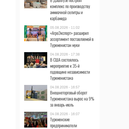
В Дашогузе построят
комплекс по производству
аммиачной селитры и
карбамида
05.08.2026 - 11:02
«АгроЭкспорт» расширил
ассортимент поставляемой в
Туркменистан муки
04.08.2026 - 17:38
В США состоялось
мероприятие к 35-й
годовщине независимости
Туркменистана
04.08.2026 - 16:57
Внешнеторговый оборот
Туркменистана вырос на 9%
за январь-июль
04.08.2026 - 16:07
Туркменские
предприниматели