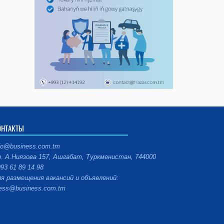
ОНТАКТЫ
fo@business.com.tm
. А.Ниязова 157, Ашгабат, Туркменистан, 744000
93 61 89 14 98
я размещения вакансий и объявлений:
ess@business.com.tm