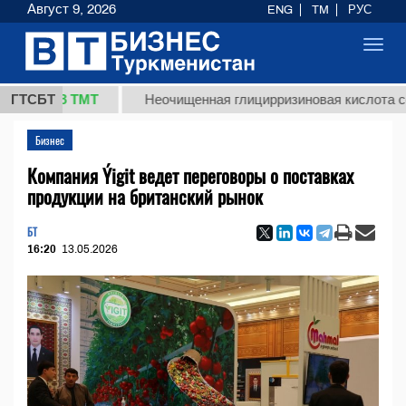
Август 9, 2026
ENG
TM
РУС
Toggl
navig
37,8 ТМТ
ГТСБТ
Неочищенная глицирризиновая кислота солодк
Бизнес
Компания Ýigit ведет переговоры о поставках
продукции на британский рынок
БТ
16:20
13.05.2026