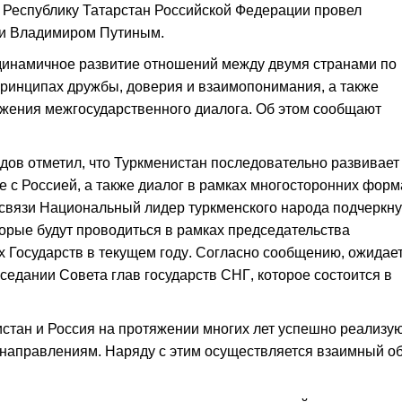
 Республику Татарстан Российской Федерации провел
ии Владимиром Путиным.
динамичное развитие отношений между двумя странами по
ринципах дружбы, доверия и взаимопонимания, а также
жения межгосударственного диалога. Об этом сообщают
ов отметил, что Туркменистан последовательно развивает
 с Россией, а также диалог в рамках многосторонних форм
й связи Национальный лидер туркменского народа подчеркн
орые будут проводиться в рамках председательства
 Государств в текущем году. Согласно сообщению, ожидае
седании Совета глав государств СНГ, которое состоится в
истан и Россия на протяжении многих лет успешно реализу
 направлениям. Наряду с этим осуществляется взаимный о