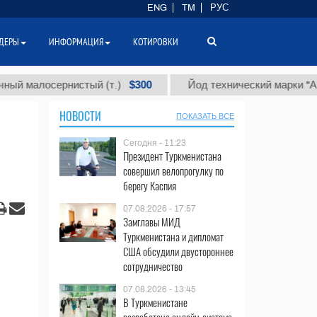
ENG
TM
РУС
ДЕРЫ
ИНФОРМАЦИЯ
КОТИРОВКИ
$300
$8
осернистый (т.)
Йод технический марки "А" (т.)
НОВОСТИ
ПОКАЗАТЬ ВСЕ
Сегодня - 11:23
Президент Туркменистана
совершил велопрогулку по
берегу Каспия
07.08.2026 - 17:57
Замглавы МИД
Туркменистана и дипломат
США обсудили двустороннее
сотрудничество
07.08.2026 - 13:45
В Туркменистане