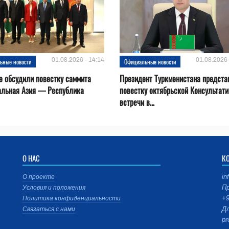
01.08.2026 - 14:14
01.08.2026 
ьные новости
Официальные новости
е обсудили повестку саммита
Президент Туркменистана предста
альная Азия — Республика
повестку октябрьской Консультат
встречи в...
О НАС
К
in
О проекте
Пр
Условия и положения
+9
Политика конфиденциальности
Дл
Связаться с нами
pr