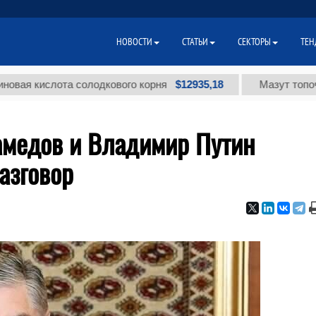
НОВОСТИ
СТАТЬИ
СЕКТОРЫ
ТЕН
$12935,18
ислота солодкового корня
Мазут топочный мал
медов и Владимир Путин
азговор