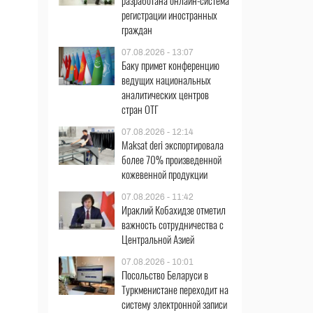
разработана онлайн-система
регистрации иностранных
граждан
07.08.2026 - 13:07
Баку примет конференцию
ведущих национальных
аналитических центров
стран ОТГ
07.08.2026 - 12:14
Maksat deri экспортировала
более 70% произведенной
кожевенной продукции
07.08.2026 - 11:42
Ираклий Кобахидзе отметил
важность сотрудничества с
Центральной Азией
07.08.2026 - 10:01
Посольство Беларуси в
Туркменистане переходит на
систему электронной записи