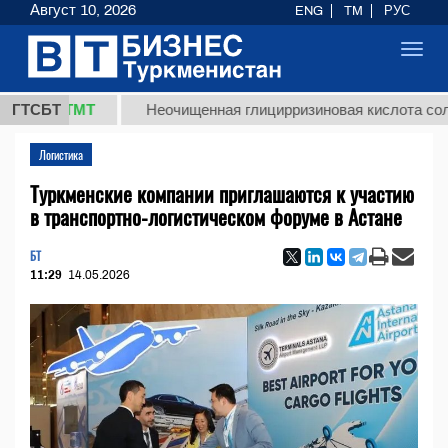
Август 10, 2026
ENG
TM
РУС
Toggl
navig
,8 ТМТ
ГТСБТ
Неочищенная глицирризиновая кислота солодково
Логистика
Туркменские компании приглашаются к участию
в транспортно-логистическом форуме в Астане
БТ
11:29
14.05.2026