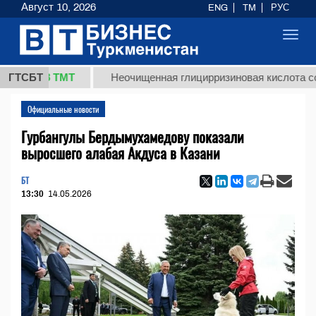
Август 10, 2026
ENG
TM
РУС
Toggl
navig
37,8 ТМТ
ГТСБТ
Неочищенная глицирризиновая кислота солодко
Официальные новости
Гурбангулы Бердымухамедову показали
выросшего алабая Акдуса в Казани
БТ
13:30
14.05.2026