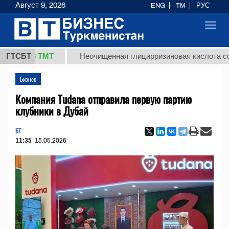
Август 9, 2026
ENG
TM
РУС
Toggl
navig
7,8 ТМТ
ГТСБТ
Неочищенная глицирризиновая кислота солодков
Бизнес
Компания Tudana отправила первую партию
клубники в Дубай
БТ
11:35
15.05.2026