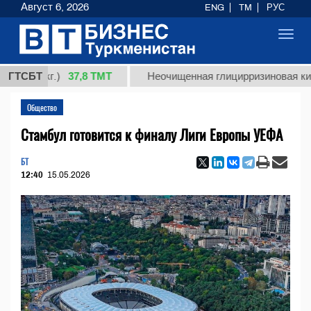
Август 6, 2026
ENG
TM
РУС
Toggl
navig
37,8 ТМТ
 (кг.)
ГТСБТ
Неочищенная глицирризиновая кислота 
Общество
Стамбул готовится к финалу Лиги Европы УЕФА
БТ
12:40
15.05.2026