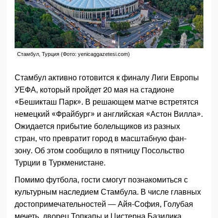
Стамбул, Турция (Фото: yenicaggazetesi.com)
Стамбул активно готовится к финалу Лиги Европы
УЕФА, который пройдет 20 мая на стадионе
«Бешикташ Парк». В решающем матче встретятся
немецкий «Фрайбург» и английская «Астон Вилла».
Ожидается прибытие болельщиков из разных
стран, что превратит город в масштабную фан-
зону. Об этом сообщило в пятницу Посольство
Турции в Туркменистане.
Помимо футбола, гости смогут познакомиться с
культурным наследием Стамбула. В числе главных
достопримечательностей — Айя-София, Голубая
мечеть, дворец Топкапы и Цистерна Базилика.