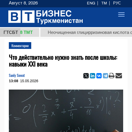
Август 8, 2026
ENG
TM
РУС
Toggl
navig
8 ТМТ
ГТСБТ
Неочищенная глицирризиновая кислота солодковог
Комментарии
Что действительно нужно знать после школы:
навыки XXI века
Sanly Sowat
13:08
15.05.2026