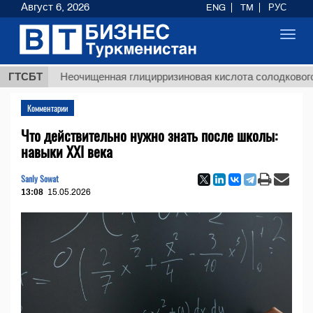
Август 6, 2026
ENG
TM
РУС
Toggl
navig
ГТСБТ
Неочищенная глицирризиновая кислота солодкового корня
Комментарии
Что действительно нужно знать после школы:
навыки XXI века
Sanly Sowat
13:08
15.05.2026