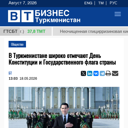
Август 7, 2026
ENG
TM
РУС
Toggl
navig
37,8 ТМТ
(кг.)
ГТСБТ
Неочищенная глицирризиновая кислота с
Общество
В Туркменистане широко отмечают День
Конституции и Государственного флага страны
БТ
13:03
18.05.2026