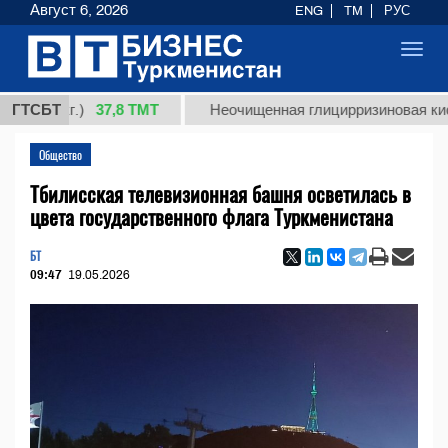
Август 6, 2026
ENG
TM
РУС
Toggl
navig
37,8 ТМТ
(кг.)
ГТСБТ
Неочищенная глицирризиновая кислота с
Общество
Тбилисская телевизионная башня осветилась в
цвета государственного флага Туркменистана
БТ
09:47
19.05.2026