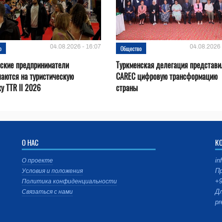
04.08.2026 - 16:07
04.08.2026 
о
Общество
нские предприниматели
Туркменская делегация представи
аются на туристическую
CAREC цифровую трансформацию
у TTR II 2026
страны
О НАС
К
in
О проекте
Пр
Условия и положения
+9
Политика конфиденциальности
Дл
Связаться с нами
pr