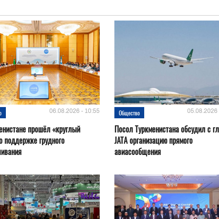
06.08.2026 - 10:55
05.08.2026 
о
Общество
енистане прошёл «круглый
Посол Туркменистана обсудил с г
о поддержке грудного
JATA организацию прямого
ливания
авиасообщения