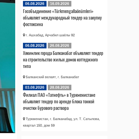
06.08.2026
16.09.2026
Гособъединение «Türkmengallaönümleri»
объявляет международный тендер на закупку
фостоксина
г. Ашхабад, Арчабил шаёлы 92
06.08.2026
26.08.2026
Хякимлик города Балканабат объявляет тендер
на строительство жилых домов коттеджного
типа
Балканский велаят, г. Балканабат
03.08.2026
28.08.2026
Филиал ПАО «Татнефть» в Туркменистане
объявляет тендер по аренде блока тонкой
очистки бурового раствора
Туркменистан, г. Балканабад, ул. Т. Сатылова,
квартал 150, дом 59