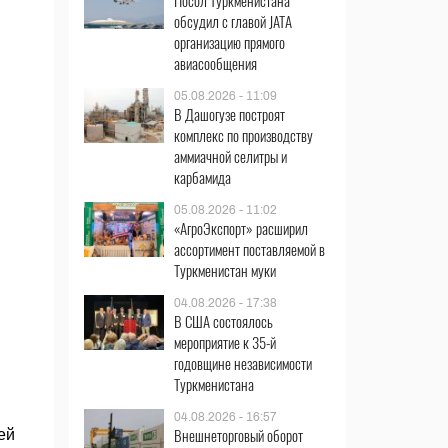
Посол Туркменистана
обсудил с главой JATA
организацию прямого
авиасообщения
05.08.2026 - 11:09
В Дашогузе построят
комплекс по производству
аммиачной селитры и
карбамида
05.08.2026 - 11:02
«АгроЭкспорт» расширил
ассортимент поставляемой в
Туркменистан муки
04.08.2026 - 17:38
В США состоялось
мероприятие к 35-й
годовщине независимости
Туркменистана
04.08.2026 - 16:57
Внешнеторговый оборот
ей