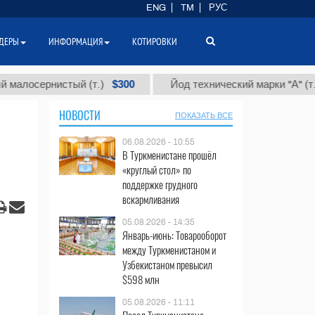
ENG
TM
РУС
ДЕРЫ
ИНФОРМАЦИЯ
КОТИРОВКИ
$300
$86 00
нистый (т.)
Йод технический марки "А" (т.)
НОВОСТИ
ПОКАЗАТЬ ВСЕ
06.08.2026 - 10:55
В Туркменистане прошёл
«круглый стол» по
поддержке грудного
вскармливания
05.08.2026 - 14:35
Январь-июнь: Товарооборот
между Туркменистаном и
Узбекистаном превысил
$598 млн
05.08.2026 - 11:11