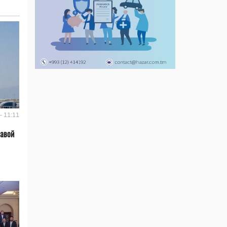
- 11:11
лавой