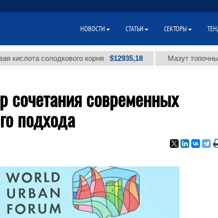
НОВОСТИ
СТАТЬИ
СЕКТОРЫ
ТЕН
$12935,18
та солодкового корня
Мазут топочный малосер
ер сочетания современных
ого подхода