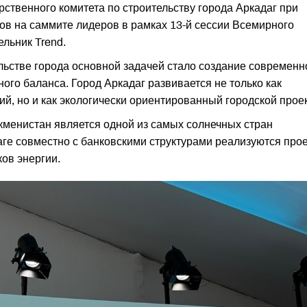
рственного комитета по строительству города Аркадаг при
в на саммите лидеров в рамках 13-й сессии Всемирного
льник Trend.
льстве города основной задачей стало создание современн
го баланса. Город Аркадаг развивается не только как
й, но и как экологически ориентированный городской проек
ркменистан является одной из самых солнечных стран
аге совместно с банковскими структурами реализуются про
ов энергии.