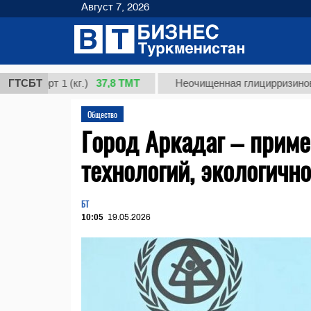
Август 7, 2026
37,8 ТМТ
т 1 (кг.)
ГТСБТ
Неочищенная глицирризиновая кисло
Общество
Город Аркадаг – прим
технологий, экологичн
БТ
10:05
19.05.2026