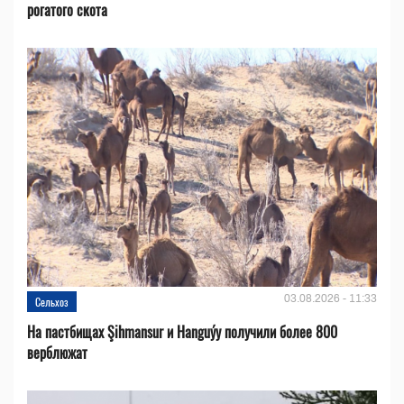
рогатого скота
03.08.2026 - 11:33
Сельхоз
На пастбищах Şihmansur и Hanguýy получили более 800
верблюжат