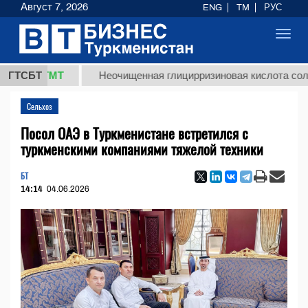
Август 7, 2026
ENG
TM
РУС
Toggl
navig
,8 ТМТ
ГТСБТ
Неочищенная глицирризиновая кислота солодково
Сельхоз
Посол ОАЭ в Туркменистане встретился с
туркменскими компаниями тяжелой техники
БТ
14:14
04.06.2026