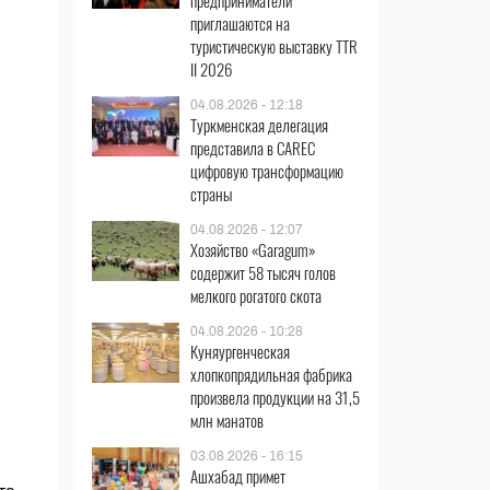
предприниматели
приглашаются на
туристическую выставку TTR
II 2026
04.08.2026 - 12:18
Туркменская делегация
представила в CAREC
цифровую трансформацию
страны
04.08.2026 - 12:07
Хозяйство «Garagum»
содержит 58 тысяч голов
мелкого рогатого скота
04.08.2026 - 10:28
Куняургенческая
хлопкопрядильная фабрика
произвела продукции на 31,5
млн манатов
03.08.2026 - 16:15
Ашхабад примет