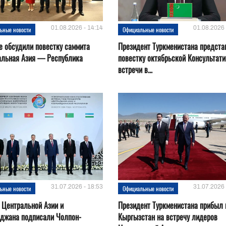
01.08.2026 - 14:14
01.08.2026 
ьные новости
Официальные новости
е обсудили повестку саммита
Президент Туркменистана предста
альная Азия — Республика
повестку октябрьской Консультат
встречи в...
31.07.2026 - 18:53
31.07.2026 
ьные новости
Официальные новости
 Центральной Азии и
Президент Туркменистана прибыл 
йджана подписали Чолпон-
Кыргызстан на встречу лидеров