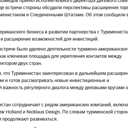
амедов принял исполнительного директора Делового сове
е встречи стороны обсудили перспективы расширения тор
кменистаном и Соединенными Штатами. Об этом сообщили 
риканского бизнеса в развитии партнерства с Туркмениста
 и расширение возможностей для инвестиций.
стрече было уделено деятельности туркмено-американског
 как ключевая площадка для укрепления контактов между
ектором двух стран.
, что Туркменистан заинтересован в дальнейшем расшире
ми и готов рассматривать новые инвестиционные и
л важность регулярного диалога между деловыми кругами 
истан сотрудничает с рядом американских компаний, включ
New Holland и Nicklaus Design. По словам туркменской сторо
и продолжают развиваться.