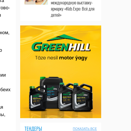
та
международную выставку-
гово-
ярмарку «Kids Expo: Всё для
детей»
в
ном,
о
нии
обеих
ая
ны,
ТЕНДЕРЫ
ПОКАЗАТЬ ВСЕ