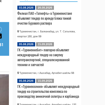
х
03.08.2026
28.08.2026
Филиал ПАО «Татнефть» в Туркменистане
объявляет тендер по аренде блока тонкой
очистки бурового раствора
Туркменистан, г. Балканабад, ул. Т. Сатылова,
квартал 150, дом 59
05.08.2026
15.09.2026
ГК «Туркменнебит» повторно объявляет
международный тендер на закупку
автотранспортной, специализированной
техники и запчастей
Туркменистан, г.Ашхабад, Арчабил шаёлы 56
05.08.2026
15.09.2026
ГК «Туркменхимия» объявляет международный
тендер на строительство комплекса по
производству аммиачной селитры и карбамида
Туркменистан, г.Ашхабад, Арчабил шаёлы, 132