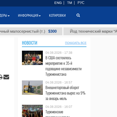
ENG
TM
РУС
ДЕРЫ
ИНФОРМАЦИЯ
КОТИРОВКИ
$300
$8
лосернистый (т.)
Йод технический марки "А" (т.)
НОВОСТИ
ПОКАЗАТЬ ВСЕ
04.08.2026 - 17:38
В США состоялось
мероприятие к 35-й
годовщине независимости
Туркменистана
04.08.2026 - 16:57
Внешнеторговый оборот
Туркменистана вырос на 9%
за январь-июль
04.08.2026 - 16:07
Туркменские