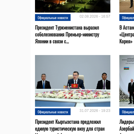
02.08.2026 - 16:57
Официальные новости
Официал
Президент Туркменистана выразил
В Астан
соболезнования Премьер-министру
«Центр
Японии в связи с...
Корея»
31.07.2026 - 19:23
Официальные новости
Официал
Президент Кыргызстана предложил
Лидеры
единую туристическую визу для стран
Азерба