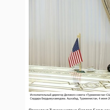
Исполнительный директор Делового совета «Туркменистан–СШ
Сердара Бердымухамедова. Ашхабад, Туркменистан, 4 июня 202