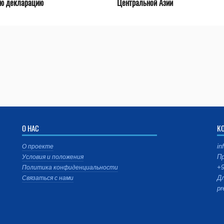
ую декларацию
Центральной Азии
О НАС
К
in
О проекте
Пр
Условия и положения
+9
Политика конфиденциальности
Дл
Связаться с нами
pr