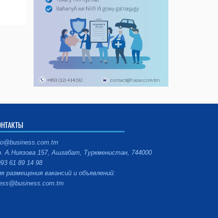
ОНТАКТЫ
fo@business.com.tm
. А.Ниязова 157, Ашгабат, Туркменистан, 744000
93 61 89 14 98
я размещения вакансий и объявлений:
ess@business.com.tm