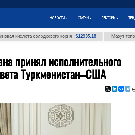
НОВОСТИ
СТАТЬИ
СЕКТОРЫ
ТЕН
$12935,18
ислота солодкового корня
Мазут топочный ма
ана принял исполнительного
овета Туркменистан–США