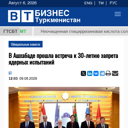
Август 6, 2026
ENG
TM
РУС
Toggl
navig
8 ТМТ
ГТСБТ
Неочищенная глицирризиновая кислота солодковог
Официальные новости
В Ашхабаде прошла встреча к 30-летию запрета
ядерных испытаний
БТ
12:03
09.06.2026