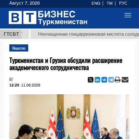
Август 7, 2026
ENG
TM
РУС
Toggl
navig
МТ
ГТСБТ
Неочищенная глицирризиновая кислота солодкового 
Общество
Туркменистан и Грузия обсудили расширение
академического сотрудничества
БТ
12:29
11.06.2026