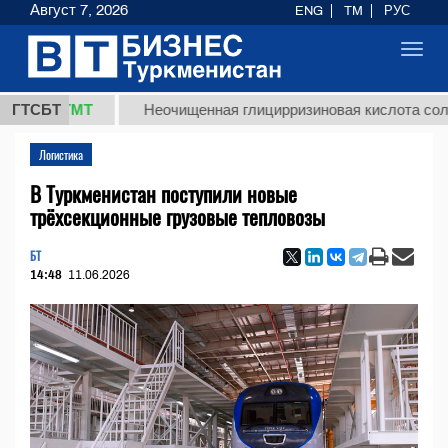
Август 7, 2026
ENG
TM
РУС
Toggl
navig
,8 ТМТ
ГТСБТ
Неочищенная глицирризиновая кислота солодково
Логистика
В Туркменистан поступили новые
трёхсекционные грузовые тепловозы
БТ
14:48
11.06.2026