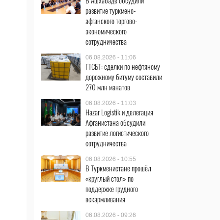
В Ашхабаде обсудили
развитие туркмено-
афганского торгово-
экономического
сотрудничества
06.08.2026 - 11:06
ГТСБТ: сделки по нефтяному
дорожному битуму составили
270 млн манатов
06.08.2026 - 11:03
Hazar Logistik и делегация
Афганистана обсудили
развитие логистического
сотрудничества
06.08.2026 - 10:55
В Туркменистане прошёл
«круглый стол» по
поддержке грудного
вскармливания
06.08.2026 - 09:26