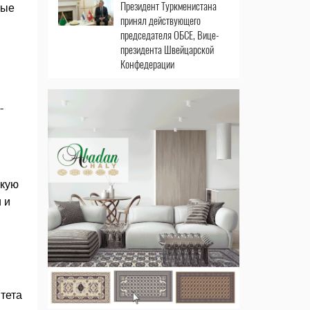
Президент Туркменистана
ные
принял действующего
председателя ОБСЕ, Вице-
президента Швейцарской
Конфедерации
-
скую
 и
тета