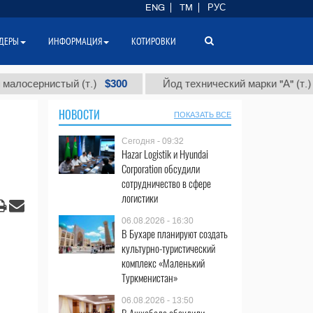
ENG
TM
РУС
ДЕРЫ
ИНФОРМАЦИЯ
КОТИРОВКИ
$300
$86 00
нистый (т.)
Йод технический марки "А" (т.)
НОВОСТИ
ПОКАЗАТЬ ВСЕ
Сегодня - 09:32
Hazar Logistik и Hyundai
Corporation обсудили
сотрудничество в сфере
логистики
06.08.2026 - 16:30
В Бухаре планируют создать
культурно-туристический
комплекс «Маленький
Туркменистан»
06.08.2026 - 13:50