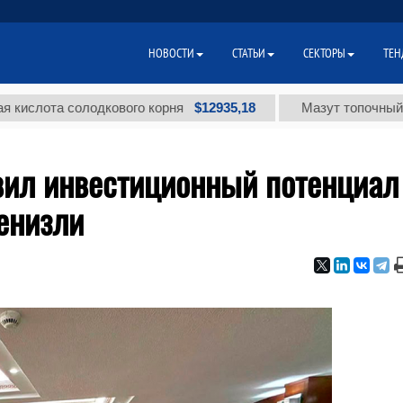
НОВОСТИ
СТАТЬИ
СЕКТОРЫ
ТЕН
$12935,18
та солодкового корня
Мазут топочный малосер
вил инвестиционный потенциал
енизли