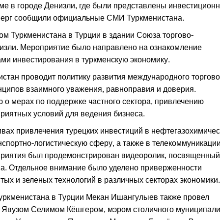
ме в городе Денизли, где были представлены инвестицион
тверг сообщили официальные СМИ Туркменистана.
м Туркменистана в Турции в здании Союза торгово-
изли. Мероприятие было направлено на ознакомление
ами инвестирования в туркменскую экономику.
истан проводит политику развития международного торгово
нципов взаимного уважения, равноправия и доверия.
 о мерах по поддержке частного сектора, привлечению
риятных условий для ведения бизнеса.
вах привлечения турецких инвестиций в нефтегазохимиче
спортно-логистическую сферу, а также в телекоммуникации
приятия был продемонстрирован видеоролик, посвященный
а. Отдельное внимание было уделено приверженности
тых и зеленых технологий в различных секторах экономики.
Туркменистана в Турции Мекан Ишангулыев также провел
и Явузом Селимом Кёшгером, мэром столичного муниципали