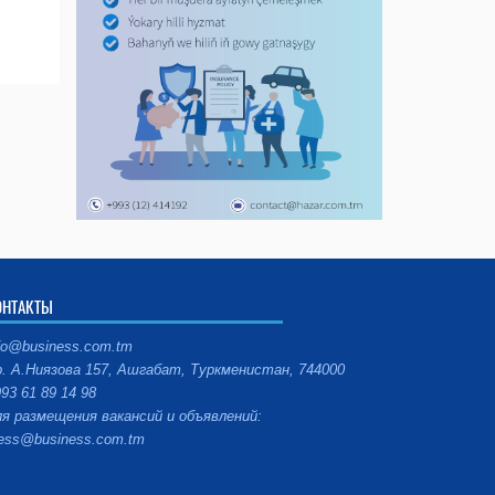
ОНТАКТЫ
fo@business.com.tm
. А.Ниязова 157, Ашгабат, Туркменистан, 744000
93 61 89 14 98
я размещения вакансий и объявлений:
ess@business.com.tm