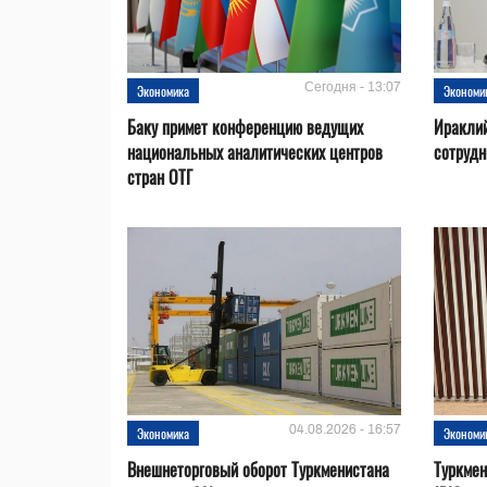
Сегодня - 13:07
Экономика
Экономи
Баку примет конференцию ведущих
Ираклий
национальных аналитических центров
сотрудн
стран ОТГ
04.08.2026 - 16:57
Экономика
Экономи
Внешнеторговый оборот Туркменистана
Туркмен