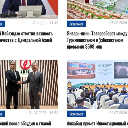
Сегодня - 11:42
05.08.2026 
ка
Экономика
 Кобахидзе отметил важность
Январь-июнь: Товарооборот между
ичества с Центральной Азией
Туркменистаном и Узбекистаном
превысил $598 млн
31.07.2026 - 16:53
29.07.2026 
ка
Экономика
ский посол обсудил с главой
Ашхабад примет Инвестиционный 