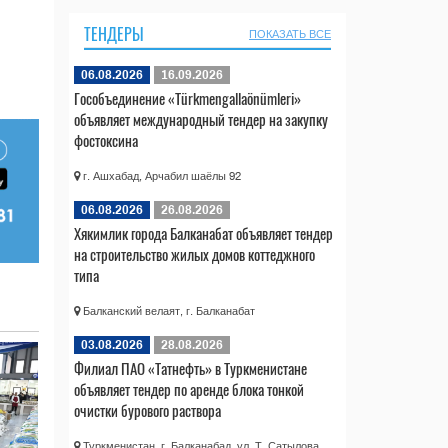
ТЕНДЕРЫ
ПОКАЗАТЬ ВСЕ
06.08.2026
16.09.2026
Гособъединение «Türkmengallaönümleri»
объявляет международный тендер на закупку
фостоксина
г. Ашхабад, Арчабил шаёлы 92
06.08.2026
26.08.2026
Хякимлик города Балканабат объявляет тендер
на строительство жилых домов коттеджного
типа
Балканский велаят, г. Балканабат
03.08.2026
28.08.2026
Филиал ПАО «Татнефть» в Туркменистане
объявляет тендер по аренде блока тонкой
очистки бурового раствора
Туркменистан, г. Балканабад, ул. Т. Сатылова,