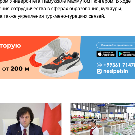
ром Университета Памуккале Махмутом Гюнгёром. В ходе
ния сотрудничества в сферах образования, культуры,
 а также укрепления туркмено-турецких связей.