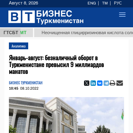
Август 8, 2026
ENG
TM
РУС
Toggl
navig
8 ТМТ
ГТСБТ
Неочищенная глицирризиновая кислота солодково
Аналитика
Январь-август: безналичный оборот в
Туркменистане превысил 9 миллиардов
манатов
БИЗНЕС ТУРКМЕНИСТАН
10:45
08.10.2022