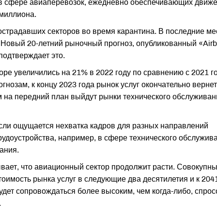
 в сфере авиаперевозок, ежедневно обеспечивающих движ
 миллиона.
острадавших секторов во время карантина. В последние м
. Новый 20-летний рыночный прогноз, опубликованный «Air
 подтверждает это.
торе увеличились на 21% в 2022 году по сравнению с 2021 г
гнозам, к концу 2023 года рынок услуг окончательно вернет
 на передний план выйдут рынки технического обслуживан
асли ощущается нехватка кадров для разных направлений
удоустройства, например, в сфере технического обслужив
ания.
ывает, что авиационный сектор продолжит расти. Совокупн
стоимость рынка услуг в следующие два десятилетия и к 204
удет сопровождаться более высоким, чем когда-либо, спро
.