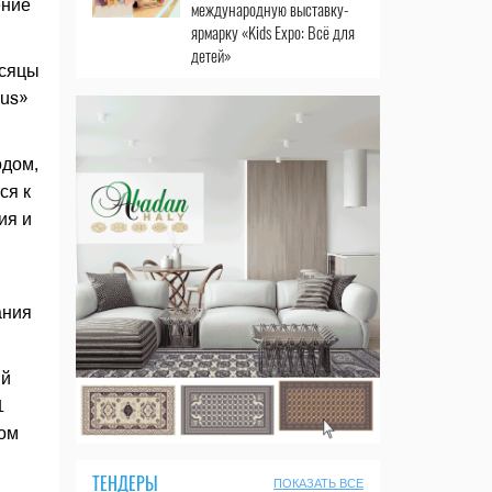
ение
международную выставку-
ярмарку «Kids Expo: Всё для
детей»
есяцы
bus»
одом,
ся к
ия и
ания
ый
1
сом
ТЕНДЕРЫ
ПОКАЗАТЬ ВСЕ