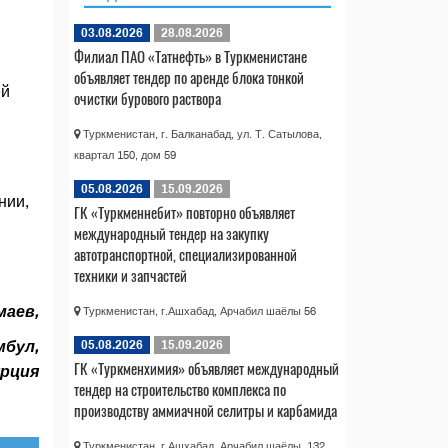
03.08.2026
28.08.2026
Филиал ПАО «Татнефть» в Туркменистане
объявляет тендер по аренде блока тонкой
ей
очистки бурового раствора
Туркменистан, г. Балканабад, ул. Т. Сатылова,
квартал 150, дом 59
05.08.2026
15.09.2026
нии,
ГК «Туркменнебит» повторно объявляет
международный тендер на закупку
автотранспортной, специализированной
техники и запчастей
аев,
Туркменистан, г.Ашхабад, Арчабил шаёлы 56
мбул,
05.08.2026
15.09.2026
ГК «Туркменхимия» объявляет международный
рция
тендер на строительство комплекса по
производству аммиачной селитры и карбамида
Туркменистан, г.Ашхабад, Арчабил шаёлы, 132