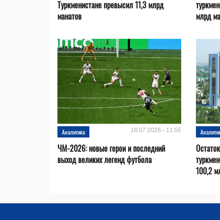
Туркменистане превысил 11,3 млрд
туркмен
манатов
млрд м
16.07.2026 - 11:55
Аналитика
Аналити
ЧМ-2026: новые герои и последний
Остаток
выход великих легенд футбола
туркмен
100,2 м