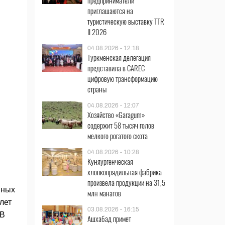
предприниматели
приглашаются на
туристическую выставку TTR
II 2026
04.08.2026 - 12:18
Туркменская делегация
представила в CAREC
цифровую трансформацию
страны
04.08.2026 - 12:07
Хозяйство «Garagum»
содержит 58 тысяч голов
мелкого рогатого скота
04.08.2026 - 10:28
Куняургенческая
хлопкопрядильная фабрика
произвела продукции на 31,5
нных
млн манатов
лет
03.08.2026 - 16:15
 В
Ашхабад примет