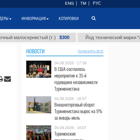
ENG
TM
РУС
ДЕРЫ
ИНФОРМАЦИЯ
КОТИРОВКИ
$300
$
алосернистый (т.)
Йод технический марки "А" (т.)
НОВОСТИ
ПОКАЗАТЬ ВСЕ
04.08.2026 - 17:38
В США состоялось
мероприятие к 35-й
годовщине независимости
Туркменистана
04.08.2026 - 16:57
Внешнеторговый оборот
Туркменистана вырос на 9%
за январь-июль
04.08.2026 - 16:07
Туркменские