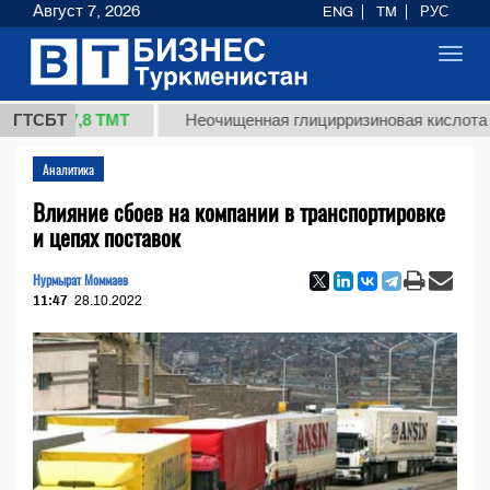
Август 7, 2026
ENG
TM
РУС
Toggl
navig
37,8 ТМТ
ГТСБТ
Неочищенная глицирризиновая кислота солодко
Аналитика
Влияние сбоев на компании в транспортировке
и цепях поставок
Нурмырат Моммаев
11:47
28.10.2022