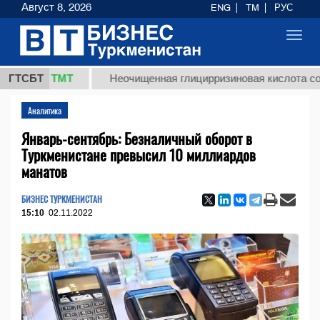
Август 8, 2026
ENG
TM
РУС
Toggl
navig
7,8 ТМТ
ГТСБТ
Неочищенная глицирризиновая кислота солодков
Аналитика
Январь-сентябрь: Безналичный оборот в
Туркменистане превысил 10 миллиардов
манатов
БИЗНЕС ТУРКМЕНИСТАН
15:10
02.11.2022