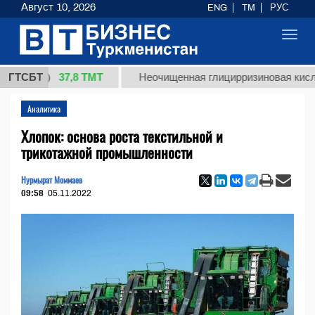
Август 10, 2026
ENG
TM
РУС
Toggl
navig
37,8 ТМТ
.)
ГТСБТ
Неочищенная глицирризиновая кислота соло
Аналитика
Хлопок: основа роста текстильной и
трикотажной промышленности
Нурмырат Моммаев
09:58
05.11.2022