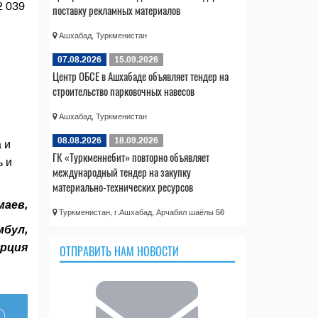
2 039
поставку рекламных материалов
Ашхабад, Туркменистан
07.08.2026
15.09.2026
Центр ОБСЕ в Ашхабаде объявляет тендер на
строительство парковочных навесов
Ашхабад, Туркменистан
08.08.2026
18.09.2026
 и
ГК «Туркменнебит» повторно объявляет
ь и
международный тендер на закупку
материально-технических ресурсов
аев,
Туркменистан, г.Ашхабад, Арчабил шаёлы 56
мбул,
рция
ОТПРАВИТЬ НАМ НОВОСТИ