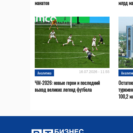
манатов
млрд м
16.07.2026 - 11:55
Аналитика
Аналити
ЧМ-2026: новые герои и последний
Остаток
выход великих легенд футбола
туркмен
100,2 м