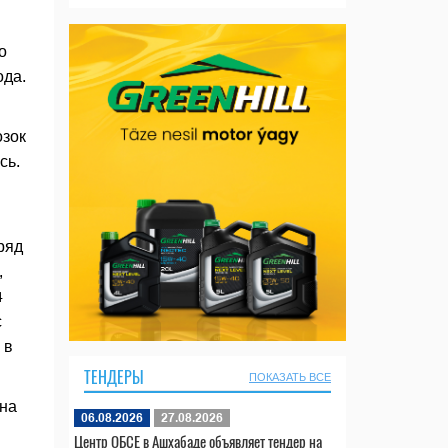
о
ода.
озок
сь.
ряд
,
4
с
 в
ТЕНДЕРЫ
ПОКАЗАТЬ ВСЕ
 на
06.08.2026
27.08.2026
Центр ОБСЕ в Ашхабаде объявляет тендер на