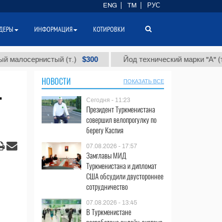
ENG
TM
РУС
ДЕРЫ
ИНФОРМАЦИЯ
КОТИРОВКИ
$300
$86 
ернистый (т.)
Йод технический марки "А" (т.)
НОВОСТИ
ПОКАЗАТЬ ВСЕ
т
Сегодня - 11:23
Президент Туркменистана
совершил велопрогулку по
берегу Каспия
07.08.2026 - 17:57
Замглавы МИД
Туркменистана и дипломат
США обсудили двустороннее
сотрудничество
07.08.2026 - 13:45
В Туркменистане