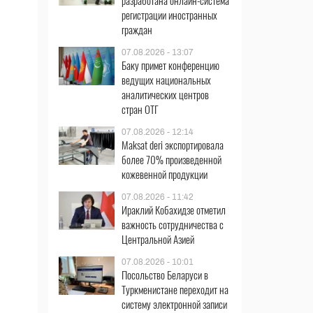
разработана онлайн-система
регистрации иностранных
граждан
07.08.2026 - 13:07
Баку примет конференцию
ведущих национальных
аналитических центров
стран ОТГ
07.08.2026 - 12:14
Maksat deri экспортировала
более 70% произведенной
кожевенной продукции
07.08.2026 - 11:42
Ираклий Кобахидзе отметил
важность сотрудничества с
Центральной Азией
07.08.2026 - 10:01
Посольство Беларуси в
Туркменистане переходит на
систему электронной записи