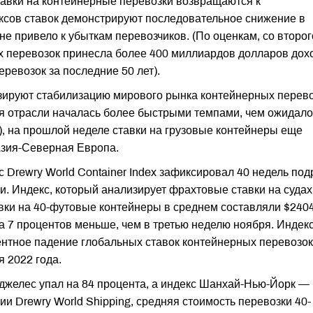
тавки на контейнерные перевозки возвращаются к
ксов ставок демонстрируют последовательное снижение в
не привело к убыткам перевозчиков. (По оценкам, со второг
х перевозок принесла более 400 миллиардов долларов дох
ревозок за последние 50 лет).
зируют стабилизацию мирового рынка контейнерных перев
ия отрасли началась более быстрыми темпами, чем ожидало
I), на прошлой неделе ставки на грузовые контейнеры еще
Азия-Северная Европа.
с Drewry World Container Index зафиксировал 40 недель под
. Индекс, который анализирует фрахтовые ставки на судах
вки на 40-футовые контейнеры в среднем составляли $240
а 7 процентов меньше, чем в третью неделю ноября. Индек
центное падение глобальных ставок контейнерных перевозок
я 2022 года.
джелес упал на 84 процента, а индекс Шанхай-Нью-Йорк —
и Drewry World Shipping, средняя стоимость перевозки 40-