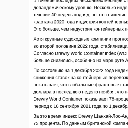
В течение последних нескольких месяцев с
допандемическому уровню. Несколько инде
течение 40 недель подряд, но это снижение 
квартала 2020 года индустрия контейнерны
Это больше, чем индустрия контейнерных пе
Хотя крупные судоходные компании прогно
во второй половине 2022 года, стабилизац
Согласно Drewry World Container Index (WC
больше снизились, особенно на маршруте 
По состоянию на 1 декабря 2022 года индек
снижения ставок на контейнерные перевозки
показывает, что глобальные фрахтовые ста
доллара в последнюю неделю ноября, что н
Drewry World Container показывает 78-про
период с 16 сентября 2021 года по 1 декабр
За это время индекс Drewry Шанхай-Лос-Ан
73 процента. По данным британской компани