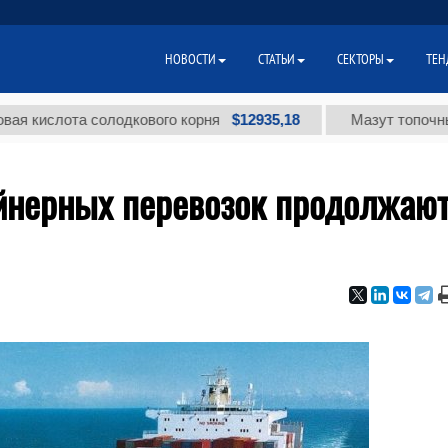
НОВОСТИ
СТАТЬИ
СЕКТОРЫ
ТЕН
$12935,18
лота солодкового корня
Мазут топочный малос
йнерных перевозок продолжаю